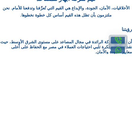
الأخلاقيات، الأمان، الجودة، والإبداع هي القيم التي تُعرِّفنا وتدفعنا للأمام. نحن
ملتزمون بأن تظل هذه القيم أساس كل خطوة نخطوها.
رؤيتنا
أن نكون الشركة الرائدة في مجال المصاعد على مستوى الشرق الأوسط، حيث
نقدم حلولًا مبتكرة تلبي احتياجات العملاء في مصر مع الحفاظ على أعلى
معايير الجودة والأمان.
رسالتنا
في أبهار للمصاعد، نلتزم بتقديم خدمات متكاملة في مجال المصاعد (تصميم،
تركيب، صيانة) بأسعار تنافسية لكل عملائنا في مصر ، سواء كانوا أصحاب
فيلات، شركات مقاولات، أو قطاعات حكومية وخاصة. نستخدم أحدث
التكنولوجيا العالمية في المصاعد (مثل أنظمة التحكم الذكية، المصاعد بدون
تروس، والتصميم البانورامي)
مهمتنا
نلتزم بتقديم تجربة مصاعد فريدة تجمع بين منتجات عالية الجودة، خدمات
استثنائية، وقيم لا تُضاهى، كل ذلك بأسعار تنافسية.